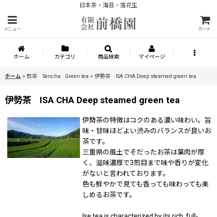
日本茶・海苔・落花生
メニュー
カート
ホーム
カテゴリ
商品検索
マイページ
ホーム
>
煎茶 Sencha : Green tea
>
伊勢茶 ISA CHA Deep steamed green tea
伊勢茶 ISA CHA Deep steamed green tea
伊勢茶の特徴はコクのある濃い味わい。旨
味・甘味ほどよい渋みのバランスが良いお
茶です。
三重県の風土でそだったお茶は葉肉が厚
く、滋味濃厚で3煎目まで味や香りが変化
がないと言われております。
色も鮮やかで見ても香っても味わっても楽
しめるお茶です。
Ise tea is characterized by its rich, full-