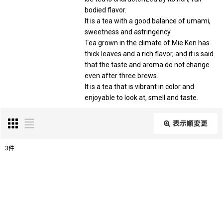
bodied flavor.
It is a tea with a good balance of umami,
sweetness and astringency.
Tea grown in the climate of Mie Ken has
thick leaves and a rich flavor, and it is said
that the taste and aroma do not change
even after three brews.
It is a tea that is vibrant in color and
enjoyable to look at, smell and taste.
表示順変更
閉じる
3
件
表示数
:
並び順
: