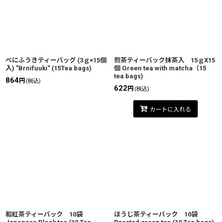
並び順
:
絞り込む
べにふうきティーバッグ (3ｇ×15個
煎茶ティーバック抹茶入 15ｇX15
入) "Brnifuuki" (15Tea bags)
個 Green tea with matcha（15
tea bags)
864
円
(税込)
622
円
(税込)
カートに入れる
和紅茶ティーバック 10袋
ほうじ茶ティーバック 10袋