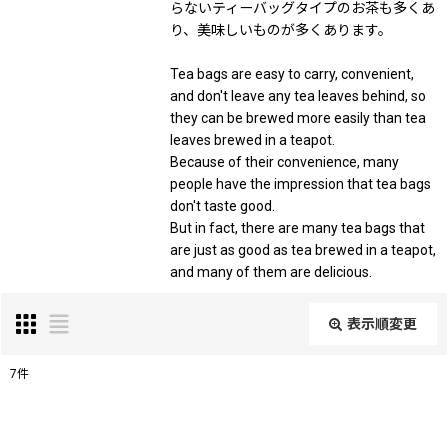
らないティーバッグタイプのお茶も多くあ
り、美味しいものが多くあります。
Tea bags are easy to carry, convenient,
and don't leave any tea leaves behind, so
they can be brewed more easily than tea
leaves brewed in a teapot.
Because of their convenience, many
people have the impression that tea bags
don't taste good.
But in fact, there are many tea bags that
are just as good as tea brewed in a teapot,
and many of them are delicious.
表示順変更
閉じる
7
件
表示数
: