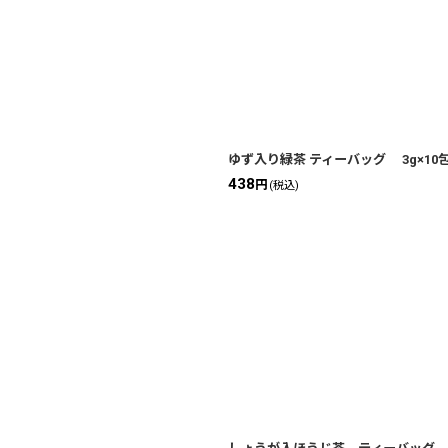
絞り込む
ゆず入り緑茶 ティーバッグ 3g×10包 Gree
438
円
(税込)