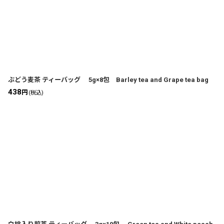
並び順
:
ぶどう麦茶 ティーバッグ 5g×8包 Barley tea and Grape tea bag
438
円
(税込)