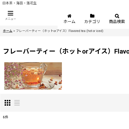
日本茶・海苔・落花生
メニュー
ホーム
カテゴリ
商品検索
ホーム
>
フレーバーティー（ホットorアイス）Flavored tea (hot or iced)
フレーバーティー（ホットorアイス）Flavored te
6
件
表示数
: