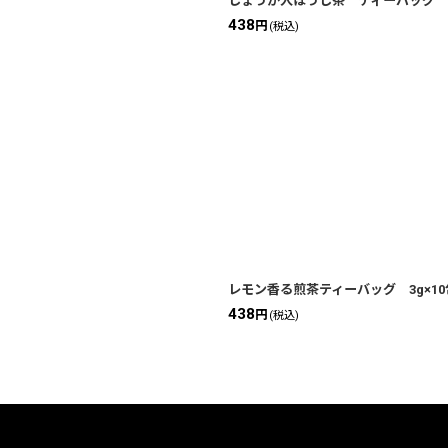
しょうが入ほうじ茶 ティーバッグ 2gX10包 
438
円
(税込)
レモン香る煎茶ティーバッグ 3g×10包入 Gr
438
円
(税込)