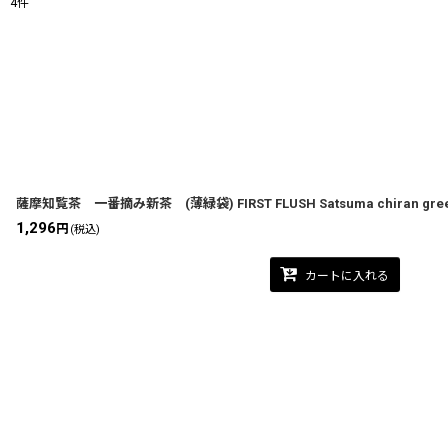
4
件
表示数
:
並び順
:
薩摩知覧茶 一番摘み新茶 (薄緑袋) FIRST FLUSH Satsuma chiran green te
1,296
円
(税込)
カートに入れる