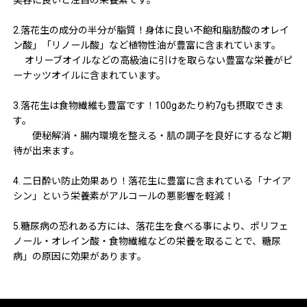
美容に良いと注目の栄養素です。
2.落花生の成分の半分が脂質！身体に良い不飽和脂肪酸のオレイ
ン酸」「リノール酸」など植物性油が豊富に含まれています。
オリーブオイルなどの高級油に引けを取らない豊富な栄養がピ
ーナッツオイルに含まれています。
3.落花生は食物繊維も豊富です！100gあたり約7gも摂取できま
す。
便秘解消・腸内環境を整える・肌の調子を良好にするなど期
待が出来ます。
4. 二日酔い防止効果あり！落花生に豊富に含まれている「ナイア
シン」という栄養素がアルコールの悪影響を軽減！
5.糖尿病の恐れある方には、落花生を食べる事により、ポリフェ
ノール・オレイン酸・食物繊維などの栄養を取ることで、糖尿
病」の原因に効果があります。