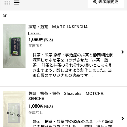
表示順変更
閉じる
3
件
表示数
:
抹茶・煎茶 MＡTCHA SENCHA
1,080
円
(税込)
並び順
:
在庫あり
抹茶・煎茶 京都・宇治産の抹茶と静岡朝比奈
絞り込む
深蒸しかぶせ茶をコラボさせた「抹茶・煎
茶」 煎茶と抹茶のそれぞれの良いところを引
き出すよう、醸し出すよう創作しました。当
園自慢のオリジナルの逸品です。…
静岡 抹茶・煎茶 Shizuoka MCTCHA:
SENCHA
1,080
円
(税込)
在庫なし
静岡 抹茶・煎茶 牧の原産の深蒸し茶と静岡
産の抹茶をコラボさせた 「静岡 抹茶・煎