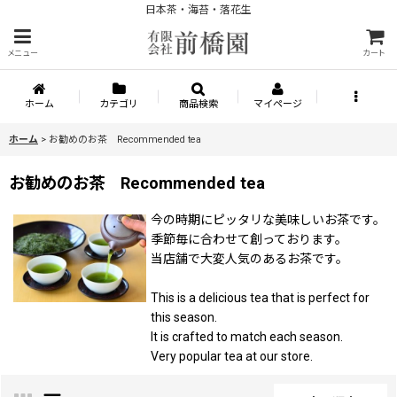
日本茶・海苔・落花生
メニュー
カート
ホーム
カテゴリ
商品検索
マイページ
ホーム
>
お勧めのお茶 Recommended tea
お勧めのお茶 Recommended tea
今の時期にピッタリな美味しいお茶です。
季節毎に合わせて創っております。
当店舗で大変人気のあるお茶です。
This is a delicious tea that is perfect for
this season.
It is crafted to match each season.
Very popular tea at our store.