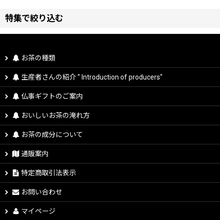
表示数
:
特集で絞り込む
並び順
:
お茶生産者：向笠園さん
お茶の種類
お茶生産者：富田農園さん
生産者さんの紹介 " Introduction of producers"
お茶生産者：カネ松製茶さん
仏事ギフトのご案内
おいしいお茶の淹れ方
お茶生産者：池田製茶さん
お茶の成分について
お茶生産者：宮原園さん
通販案内
お茶生産者：村田祥雲軒さん
特定商取引法表示
お問い合わせ
お茶生産者：吹木茶農協さん
マイページ